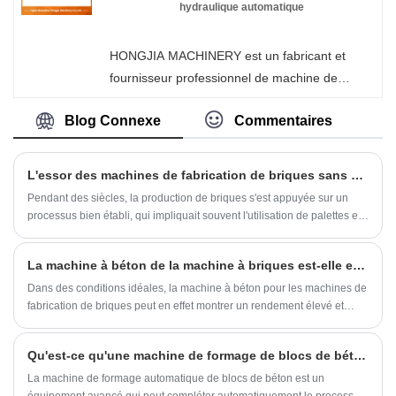
machine de fabrication de briques chez
hydraulique automatique
HONGJIA MACHINERY. Chaque demande des
clients reçoit une réponse dans les 24 heures.
HONGJIA MACHINERY est un fabricant et
fournisseur professionnel de machine de
fabrication de blocs de presse hydraulique
Blog Connexe
Commentaires
automatique en Chine. Si vous êtes intéressé
par les produits de machines à briques
Interlock, veuillez nous contacter. Nous suivons
L'essor des machines de fabrication de briques sans palettes
la qualité du repos assuré au prix de la
Pendant des siècles, la production de briques s'est appuyée sur un
conscience, d'un service dédié.
processus bien établi, qui impliquait souvent l'utilisation de palettes en
bois. Cependant, l’introduction récente de machines de fabrication de
briques sans palettes inaugure une nouvelle ère d’efficacité et de
La machine à béton de la machine à briques est-elle efficace ?
durabilité au sein du secteur de la construction.
Dans des conditions idéales, la machine à béton pour les machines de
fabrication de briques peut en effet montrer un rendement élevé et
satisfaisant.
Qu'est-ce qu'une machine de formage de blocs de béton entièrement automatique ?
La machine de formage automatique de blocs de béton est un