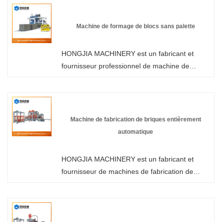
machine à briques emboîtables dans notre
usine et nous vous offrirons le meilleur service
Machine de formage de blocs sans palette
après-vente et une livraison rapide.
HONGJIA MACHINERY est un fabricant et
fournisseur professionnel de machine de
formage de blocs sans palettes en Chine. Vous
pouvez être assuré d'acheter une machine de
formage de blocs sans palettes dans notre
usine et nous vous offrirons le meilleur service
Machine de fabrication de briques entièrement
après-vente et une livraison rapide.
automatique
HONGJIA MACHINERY est un fabricant et
fournisseur de machines de fabrication de
briques entièrement automatiques en Chine
qui peut vendre en gros des machines de
formage de blocs, nous pouvons vous fournir
un service professionnel et un meilleur prix.