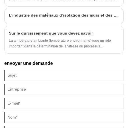
d'améliorer leur compétitivité.
L’industrie des matériaux d’isolation des murs et des économies d’énergie du bâtiment est dans une période de développement rapide
Sur le durcissement que vous devez savoir
La température ambiante (température environnante) joue un rôle
important dans la détermination de la vitesse du processus
d'hydratation (processus de durcissement). Plus l'air chaud, plus le
béton est chaud et plus rapidement le gain de résistance en béton. Il
envoyer une demande
existe différentes méthodes de durcissement comme indiqué ci-
dessous;