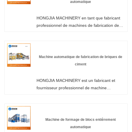
automatique
HONGJIA MACHINERY en tant que fabricant
professionnel de machines de fabrication de
blocs à verrouillage automatique de haute
qualité, vous pouvez être assuré d'acheter une
machine de fabrication de blocs dans notre
usine et nous vous offrirons le meilleur service
Machine automatique de fabrication de briques de
après-vente et une livraison rapide.
ciment
HONGJIA MACHINERY est un fabricant et
fournisseur professionnel de machine
automatique de fabrication de briques en
ciment en Chine. Bienvenue dans la machine
de fabrication de briques automatique sans
palettes en gros ou personnalisée de notre
Machine de formage de blocs entièrement
usine à tout moment. Nous vous fournirons
automatique