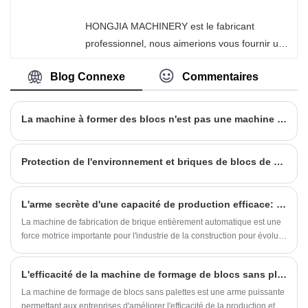
des prix discount d'usine pour nos produits.
HONGJIA MACHINERY est un fabricant et
HONGJIA MACHINERY est le fabricant
fournisseur de machines pour panneaux
professionnel, nous aimerions vous fournir une
muraux en Chine.
machine de formage de blocs entièrement
Blog Connexe
Commentaires
automatique (version améliorée personnalisée)
et nous vous offrirons le meilleur service
après-vente et une livraison rapide.
La machine à former des blocs n'est pas une machine à briques
Protection de l'environnement et briques de blocs de béton de mousse d'avantage d'économie d'énergie
L'arme secrète d'une capacité de production efficace: machine de fabrication de brique entièrement automatique
La machine de fabrication de brique entièrement automatique est une
force motrice importante pour l'industrie de la construction pour évoluer
vers un développement efficace, de haute qualité et durable.
L'efficacité de la machine de formage de blocs sans plateau est-elle vraiment si élevée ?
La machine de formage de blocs sans palettes est une arme puissante
permettant aux entreprises d'améliorer l'efficacité de la production et