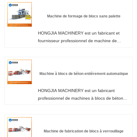
briques hydrauliques en gros ou personnalisée
de notre usine à tout moment. Nous vous
Machine de formage de blocs sans palette
fournirons des prix discount d'usine pour nos
produits. HONGJIA MACHINERY est un
HONGJIA MACHINERY est un fabricant et
fabricant et fournisseur de machines de
fournisseur professionnel de machine de
fabrication de blocs de ciment hydrauliques
formage de blocs sans palettes en Chine. Vous
entièrement automatiques en Chine.
pouvez être assuré d'acheter une machine de
formage de blocs sans palettes dans notre
usine et nous vous offrirons le meilleur service
Machine à blocs de béton entièrement automatique
après-vente et une livraison rapide.
HONGJIA MACHINERY est un fabricant
professionnel de machines à blocs de béton
entièrement automatiques en Chine. Si vous
êtes intéressé par nos produits, veuillez nous
contacter. Nous garantissons la qualité et
proposons des prix raisonnables. Vous pouvez
Machine de fabrication de blocs à verrouillage
venir à notre usine pour consultation.