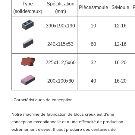
Type
Spécification
Pièces/moule
S/Moule
P
(solide/creux)
(mm)
390x190x190
10
12-16
240x115x53
60
12-16
225x112,5x60
32
16-20
200x100x60
40
16-20
Caractéristiques de conception
Notre machine de fabrication de blocs creux est d'une
conception exceptionnelle et a une efficacité de production
extrêmement élevée. Il peut produire des centaines de