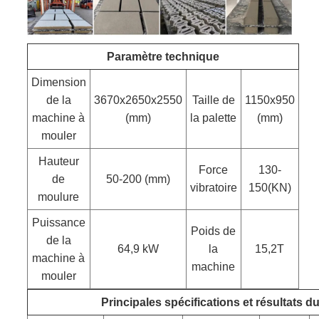
Paramètre technique
Dimension
de la
3670x2650x2550
Taille de
1150x950
machine à
(mm)
la palette
(mm)
mouler
Hauteur
Force
130-
de
50-200 (mm)
vibratoire
150(KN)
moulure
Puissance
Poids de
de la
64,9 kW
la
15,2T
machine à
machine
mouler
Principales spécifications et résultats d