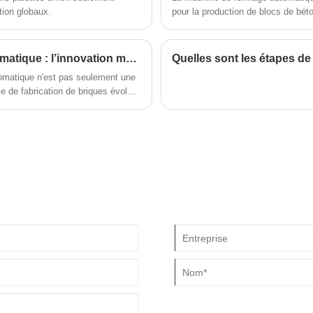
tion globaux.
pour la production de blocs de bét
Machine de fabrication de briques hydrauliques automatique : l’innovation mène le changement de l’industrie de la fabrication de briques
Quelles sont les étapes de
tomatique n'est pas seulement une
ie de fabrication de briques évolue
tera un soutien solide à la