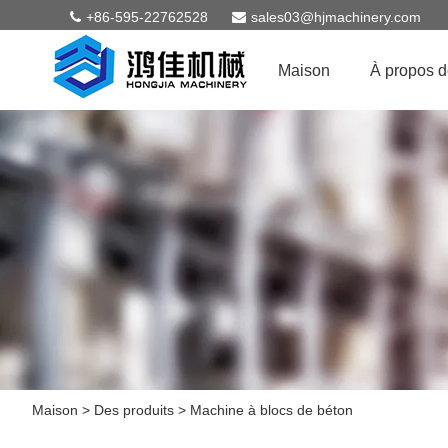
+86-595-22762528
sales03@hjmachinery.com
Maison
À propos 
Maison
>
Des produits
>
Machine à blocs de béton