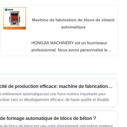
automatique en Chine. Si vous êtes intéressé
par les produits de machines à briques
Interlock, veuillez nous contacter. Nous
Machine de fabrication de blocs de ciment
suivons la qualité du repos assuré au prix de
automatique
la conscience, d'un service dédié.
HONGJIA MACHINERY est un fournisseur
professionnel. Nous avons personnalisé le
modèle QT4-15 pour la machine automatique
de fabrication de blocs de ciment, qui peut
être équipée de différents moules et produire
diverses formes et spécifications de blocs.
Bienvenue à vous renseigner.
L'arme secrète d'une capacité de production efficace: machine de fabrication de brique entièrement automatique
e entièrement automatique est une force motrice importante pour
 évoluer vers un développement efficace, de haute qualité et durable.
 de formage automatique de blocs de béton ?
e de blocs de béton est une sorte d’équipement mécanique moderne