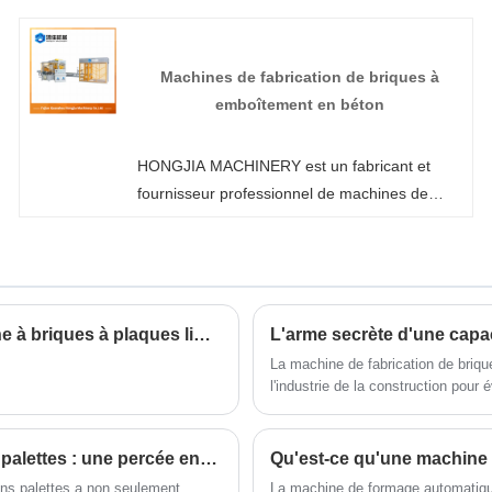
automatique en Chine. Si vous êtes intéressé
par les produits de machines de moulage de
blocs de briques de construction, veuillez nous
Machines de fabrication de briques à
contacter. Nous suivons la qualité du repos
emboîtement en béton
assuré au prix de la conscience, d'un service
dédié.
HONGJIA MACHINERY est un fabricant et
fournisseur professionnel de machines de
fabrication de briques à emboîtement en
béton en Chine. Bienvenue dans la machine
de fabrication de briques automatique sans
palettes en gros ou personnalisée de notre
usine à tout moment. Nous vous fournirons
Caractéristiques et fonctions du produit de la machine à briques à plaques libres Fujian Hongjia
des prix discount d'usine pour nos produits.
La machine de fabrication de briqu
HONGJIA MACHINERY est un fabricant et
l'industrie de la construction pour
fournisseur de machines pour panneaux
muraux en Chine.
Machine de fabrication de briques automatique sans palettes : une percée en matière d'innovation dans l'industrie de la construction
Qu'est-ce qu'une machine
ans palettes a non seulement
La machine de formage automatiqu