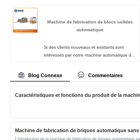
automatique (version améliorée
personnalisée) et nous vous offrirons le
meilleur service après-vente et une livraison
Machine de fabrication de blocs solides
rapide.
automatique
Si des clients nouveaux et existants sont
intéressés par notre machine automatique de
fabrication de blocs solides, n'hésitez pas à
contacter Fujian Quanzhou Hongjia Machinery
Blog Connexe
Commentaires
Co., Ltd. En tant que fabricant professionnel,
nous pouvons aider les clients à choisir la
configuration appropriée en fonction de leurs
besoins réels d'application. S'il vous plaît
envoyez-nous vos demandes.
L'introduction de la machine de fabrication de briques automatique s