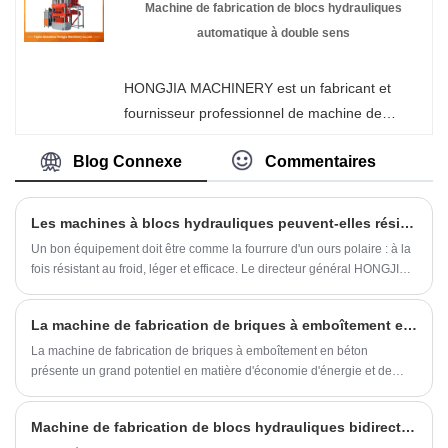
de béton. Bienvenue pour acheter une
Machine de fabrication de blocs hydrauliques
machine de fabrication de briques chez
automatique à double sens
HONGJIA MACHINERY. Chaque demande des
clients reçoit une réponse dans les 24 heures.
HONGJIA MACHINERY est un fabricant et
fournisseur professionnel de machine de
fabrication de blocs hydrauliques
Blog Connexe
Commentaires
bidirectionnels automatiques en Chine. Si vous
êtes intéressé par les produits de machines à
blocs hydrauliques, veuillez nous contacter.
Les machines à blocs hydrauliques peuvent-elles résister à un gel de -30°C sans fissurer les blocs ?
Nous suivons la qualité du repos assuré au
Un bon équipement doit être comme la fourrure d'un ours polaire : à la
prix de la conscience, d'un service dédié.
fois résistant au froid, léger et efficace. Le directeur général HONGJIA a
exposé sa vision lors de la réunion annuelle d'appréciation des clients
: « Nous développons un système d'entraînement hydraulique pour
La machine de fabrication de briques à emboîtement en béton présente-t-elle l'avantage d'économiser de l'énergie et de protéger l'environnement ?
l'énergie hydrogène. À l'avenir, les modèles ultra-froids atteindront une
production zéro émission, faisant des chantiers de construction de
La machine de fabrication de briques à emboîtement en béton
véritables producteurs d'énergie propre. Qu'il s'agisse de dépasser les
présente un grand potentiel en matière d'économie d'énergie et de
limites physiques ou de redéfinir les normes industrielles, HONGJIA
protection de l'environnement.
MACHINERY prouve par l'innovation technologique que les
Machine de fabrication de blocs hydrauliques bidirectionnelle automatique Dans quelle mesure la machine est-elle intelligente ?
environnements extrêmes ne sont pas la fin de la production mais un