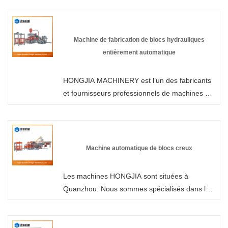
qui peut vendre en gros une machine de
fabrication de blocs de béton, nous pouvons
vous fournir un service professionnel et un
Machine de fabrication de blocs hydrauliques
meilleur prix.
entièrement automatique
HONGJIA MACHINERY est l’un des fabricants
et fournisseurs professionnels de machines de
fabrication de blocs hydrauliques entièrement
automatiques en Chine. Nos produits sont
certifiés CE et sont en stock en usine,
bienvenue dans la vente en gros de machines
Machine automatique de blocs creux
de fabrication de blocs de briques de ciment
chez nous.
Les machines HONGJIA sont situées à
Quanzhou. Nous sommes spécialisés dans la
fabrication de machines automatiques à blocs
creux. Nous pouvons personnaliser la
configuration selon les exigences du client. En