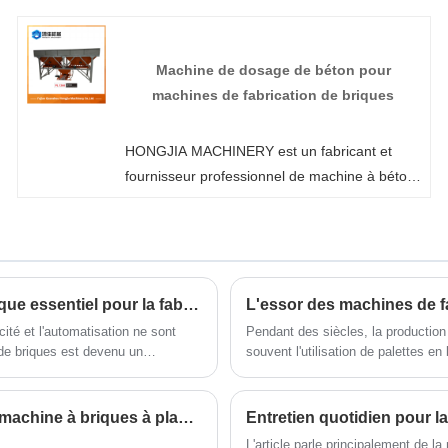
contacter Fujian Quanzhou Hongjia Machinery
Co., Ltd. En tant que fabricant professionnel,
nous pouvons aider les clients à choisir la
Machine de dosage de béton pour
configuration appropriée en fonction de leurs
machines de fabrication de briques
besoins réels d'application. S'il vous plaît
envoyez-nous vos demandes.
HONGJIA MACHINERY est un fabricant et
fournisseur professionnel de machine à béton
pour la fabrication de briques en Chine.
Bienvenue dans la machine de fabrication de
briques automatique sans palettes en gros ou
personnalisée de notre usine à tout moment.
Nous vous fournirons des prix discount d'usine
Qu'est-ce qui rend un collecteur de briques automatique essentiel pour la fabrication de briques moderne ?
L'essor des machines de fa
pour nos produits. HONGJIA MACHINERY est
acité et l'automatisation ne sont
Pendant des siècles, la production 
un fabricant et fournisseur de machines pour
e de briques est devenu un
souvent l'utilisation de palettes e
er leur production, à réduire les
briques sans palettes inaugure une 
panneaux muraux en Chine.
article explique ses fonctions,
construction.
urnit également une comparaison
Problèmes courants concernant la préparation de la machine à briques à plaques libres
Entretien quotidien pour l
ramètres professionnels et une
L'article parle principalement de l