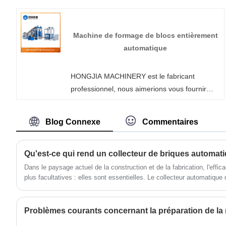
qualité, vous pouvez être assuré d'acheter
une machine de fabrication de blocs dans
notre usine et nous vous offrirons le meilleur
Machine de formage de blocs entièrement
service après-vente et une livraison rapide.
automatique
HONGJIA MACHINERY est le fabricant
professionnel, nous aimerions vous fournir
une machine de formage de blocs entièrement
automatique (version améliorée
Blog Connexe
Commentaires
personnalisée) et nous vous offrirons le
meilleur service après-vente et une livraison
rapide.
​Dans le paysage actuel de la construction et de la fabrication, l'effic
plus facultatives : elles sont essentielles. Le collecteur automatiqu
équipement crucial pour les usines de briques qui cherchent à augment
coûts de main-d'œuvre et à stabiliser la qualité de la production. Cet 
caractéristiques, avantages et spécifications techniques clés. Il fo
claire entre la collecte manuelle et automatique, des tableaux de pa