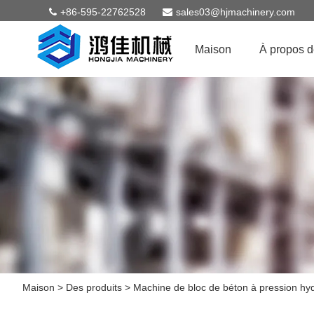
+86-595-22762528
sales03@hjmachinery.com
Maison
À propos 
Maison
>
Des produits
>
Machine de bloc de béton à pression hy