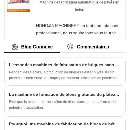
usine et nous vous offrirons le meilleur service
Machine de fabrication automatique de pavés en
après-vente et une livraison rapide.
béton
HONGJIA MACHINERY en tant que fabricant
professionnel, nous souhaitons vous fournir
une machine de fabrication de pavés en béton
Blog Connexe
Commentaires
automatique de haute qualité. Et nous vous
offrirons le meilleur service après-vente et une
livraison rapide. Avantage d'utiliser la vibration
L'essor des machines de fabrication de briques sans palettes
du servomoteur : Grâce à l'utilisation de
Pendant des siècles, la production de briques s'est appuyée sur un
servomoteurs, adoucissez le cycle de la
processus bien établi, qui impliquait souvent l'utilisation de palettes en
machine, permettant ainsi la production de
bois. Cependant, l’introduction récente de machines de fabrication de
briques sans palettes inaugure une nouvelle ère d’efficacité et de
produits en béton de meilleure qualité. Tout
La machine de formation de blocs gratuites du plateau peut-elle s'adapter à la demande future du marché?
durabilité au sein du secteur de la construction.
aussi important, cela prolonge la durée de vie
Bien que la machine de formation de blocs sans plateau ait un certain
des pièces de la machine et du moule. Il
potentiel d'adaptation.
contrôle avec précision l'accélération et la
décélération de l'engrenage taureau et
Pourquoi une machine de fabrication de blocs de béton est-elle essentielle pour la construction moderne ?
maximise la durée de vie des pièces de la