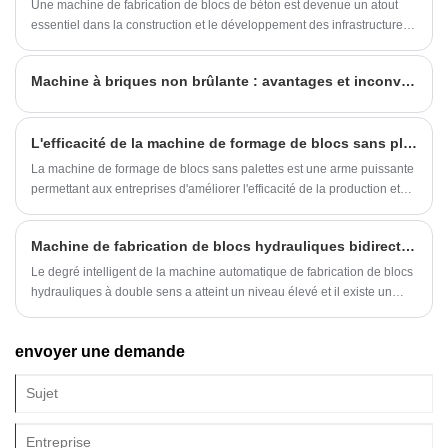
Une machine de fabrication de blocs de béton est devenue un atout
machine en réduisant la force exercée sur les
essentiel dans la construction et le développement des infrastructures.
composants de la machine.
Face à la demande croissante de blocs de haute qualité, de production
stable et d'automatisation, de nombreuses entreprises, dont Fujian
Machine à briques non brûlante : avantages et inconvénients de deux grandes unités d'entraînement d'un convoyeur à bande
Quanzhou Hongjia Machinery Co., Ltd., proposent des solutions
avancées pour répondre aux divers besoins des projets.
L'efficacité de la machine de formage de blocs sans plateau est-elle vraiment si élevée ?
La machine de formage de blocs sans palettes est une arme puissante
permettant aux entreprises d'améliorer l'efficacité de la production et
d'améliorer leur compétitivité.
Machine de fabrication de blocs hydrauliques bidirectionnelle automatique Dans quelle mesure la machine est-elle intelligente ?
Le degré intelligent de la machine automatique de fabrication de blocs
hydrauliques à double sens a atteint un niveau élevé et il existe un
énorme potentiel de développement.
envoyer une demande