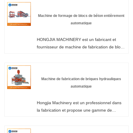
machine de fabrication de blocs dans notre
usine et nous vous offrirons le meilleur service
Machine de formage de blocs de béton entièrement
après-vente et une livraison rapide.
automatique
HONGJIA MACHINERY est un fabricant et
fournisseur de machine de fabrication de blocs
de béton entièrement automatique en Chine
qui peut vendre en gros une machine de
fabrication de blocs de béton, nous pouvons
vous fournir un service professionnel et un
Machine de fabrication de briques hydrauliques
meilleur prix.
automatique
Hongjia Machinery est un professionnel dans
la fabrication et propose une gamme de
produits de machines de fabrication de briques
hydrauliques automatiques qt10-15 en tant
que l'un des principaux fabricants et