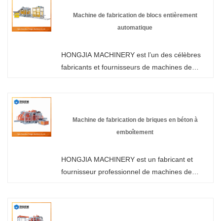
fournisseurs de ce type en Chine. Bienvenue
Machine de fabrication de blocs entièrement
pour acheter des produits à bas prix et bon
automatique
marché fabriqués en Chine à vendre dans
notre usine. Nous vous offrirons le meilleur
HONGJIA MACHINERY est l’un des célèbres
service et une livraison rapide.
fabricants et fournisseurs de machines de
fabrication de blocs entièrement automatiques
en Chine. Notre usine est spécialisée dans la
fabrication de machines de fabrication de blocs
de béton. Bienvenue pour acheter une
Machine de fabrication de briques en béton à
machine de fabrication de briques chez
emboîtement
HONGJIA MACHINERY. Chaque demande des
clients reçoit une réponse dans les 24 heures.
HONGJIA MACHINERY est un fabricant et
fournisseur professionnel de machines de
fabrication de briques en béton emboîtables en
Chine. Vous pouvez être assuré d'acheter une
machine à briques emboîtables dans notre