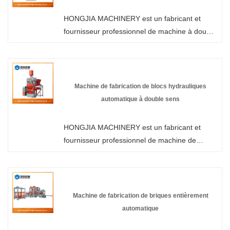
HONGJIA MACHINERY. Chaque demande des
HONGJIA MACHINERY est un fabricant et
clients reçoit une réponse dans les 24 heures.
fournisseur professionnel de machine à double
bloc hydraulique automatique en Chine.
Bienvenue dans la machine de fabrication de
briques hydrauliques en gros ou personnalisée
de notre usine à tout moment. Nous vous
Machine de fabrication de blocs hydrauliques
fournirons des prix discount d'usine pour nos
automatique à double sens
produits. HONGJIA MACHINERY est un
fabricant et fournisseur de machines de
HONGJIA MACHINERY est un fabricant et
fabrication de blocs de ciment hydrauliques
fournisseur professionnel de machine de
entièrement automatiques en Chine.
fabrication de blocs hydrauliques
bidirectionnels automatiques en Chine. Si vous
êtes intéressé par les produits de machines à
blocs hydrauliques, veuillez nous contacter.
Machine de fabrication de briques entièrement
Nous suivons la qualité du repos assuré au
automatique
prix de la conscience, d'un service dédié.