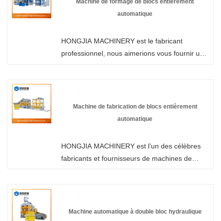
Machine de formage de blocs entièrement
de fabrication de blocs de briques de ciment
automatique
chez nous.
HONGJIA MACHINERY est le fabricant
professionnel, nous aimerions vous fournir une
machine de formage de blocs entièrement
automatique (version améliorée personnalisée)
et nous vous offrirons le meilleur service
après-vente et une livraison rapide.
Machine de fabrication de blocs entièrement
automatique
HONGJIA MACHINERY est l’un des célèbres
fabricants et fournisseurs de machines de
fabrication de blocs entièrement automatiques
en Chine. Notre usine est spécialisée dans la
fabrication de machines de fabrication de blocs
de béton. Bienvenue pour acheter une
Machine automatique à double bloc hydraulique
machine de fabrication de briques chez