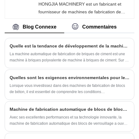
HONGJIA MACHINERY est un fabricant et
fournisseur de machines de fabrication de
briques entièrement automatiques en Chine
Blog Connexe
Commentaires
qui peut vendre en gros des machines de
formage de blocs, nous pouvons vous fournir
un service professionnel et un meilleur prix.
Quelle est la tendance de développement de la machine automatique de fabrication de briques de ciment ?
La machine automatique de fabrication de briques de ciment est une
machine à briques polyvalente de machine à briques de ciment. Sur le
marché des machines à briques, l'émergence de la machine
automatique de fabrication de briques en ciment a encore amélioré la
Quelles sont les exigences environnementales pour les machines de fabrication de blocs de béton ?
qualité des matériaux de construction et rendu la construction plus
efficace et plus pratique. Avec l’applicabilité croissante des matières
Lorsque vous investissez dans des machines de fabrication de blocs
premières, les avantages économiques et sociaux des machines à
de béton, il est essentiel de comprendre les conditions
briques de ciment ont également été pleinement démontrés.
environnementales dans lesquelles elles fonctionnent pour maximiser
l'efficacité, la qualité des produits et la longévité des équipements.
Machine de fabrication automatique de blocs de blocage: ouvrez une nouvelle ère de fabrication de blocs
Avec ses excellentes performances et sa technologie innovante, la
machine de fabrication automatique des blocs de verrouillage a ouvert
une nouvelle ère pour l'industrie de la fabrication de blocs.