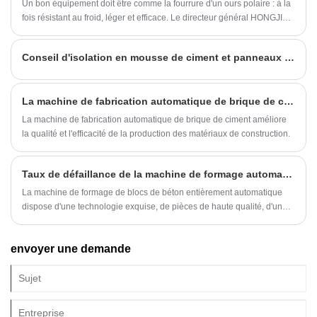
Un bon équipement doit être comme la fourrure d'un ours polaire : à la
fois résistant au froid, léger et efficace. Le directeur général HONGJIA a
exposé sa vision lors de la réunion annuelle d'appréciation des clients
: « Nous développons un système d'entraînement hydraulique pour
Conseil d'isolation en mousse de ciment et panneaux composés de ciment en mousse Différences
l'énergie hydrogène. À l'avenir, les modèles ultra-froids atteindront une
production zéro émission, faisant des chantiers de construction de
véritables producteurs d'énergie propre. Qu'il s'agisse de dépasser les
La machine de fabrication automatique de brique de ciment est une nouvelle percée dans la production de matériaux de construction?
limites physiques ou de redéfinir les normes industrielles, HONGJIA
MACHINERY prouve par l'innovation technologique que les
La machine de fabrication automatique de brique de ciment améliore
environnements extrêmes ne sont pas la fin de la production mais un
la qualité et l'efficacité de la production des matériaux de construction.
nouveau point de départ pour l'innovation.
Taux de défaillance de la machine de formage automatique de blocs de béton élevé ?
La machine de formage de blocs de béton entièrement automatique
dispose d'une technologie exquise, de pièces de haute qualité, d'un
système de surveillance intelligent et d'une bonne réputation
d'utilisateur.
envoyer une demande