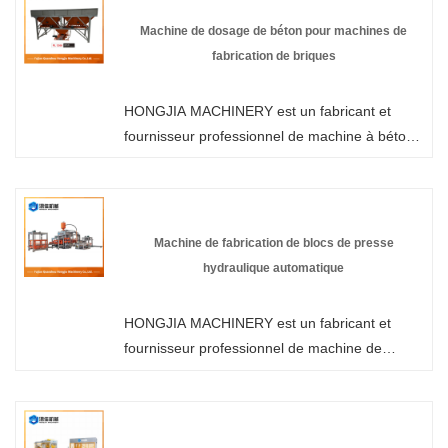
usine et nous vous offrirons le meilleur service
Machine de dosage de béton pour machines de
après-vente et une livraison rapide.
fabrication de briques
HONGJIA MACHINERY est un fabricant et
fournisseur professionnel de machine à béton
pour la fabrication de briques en Chine.
Bienvenue dans la machine de fabrication de
briques automatique sans palettes en gros ou
personnalisée de notre usine à tout moment.
Machine de fabrication de blocs de presse
Nous vous fournirons des prix discount d'usine
hydraulique automatique
pour nos produits. HONGJIA MACHINERY est
un fabricant et fournisseur de machines pour
HONGJIA MACHINERY est un fabricant et
panneaux muraux en Chine.
fournisseur professionnel de machine de
fabrication de blocs de presse hydraulique
automatique en Chine. Si vous êtes intéressé
par les produits de machines à briques