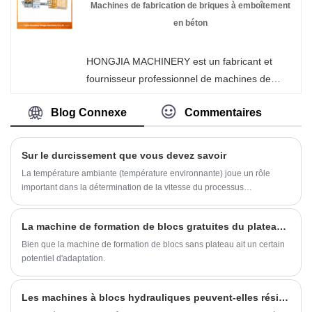
Interlock, veuillez nous contacter. Nous suivons
Machines de fabrication de briques à emboîtement
la qualité du repos assuré au prix de la
en béton
conscience, d'un service dédié.
HONGJIA MACHINERY est un fabricant et
fournisseur professionnel de machines de
fabrication de briques à emboîtement en béton
Blog Connexe
Commentaires
en Chine. Bienvenue dans la machine de
fabrication de briques automatique sans
palettes en gros ou personnalisée de notre
Sur le durcissement que vous devez savoir
usine à tout moment. Nous vous fournirons
La température ambiante (température environnante) joue un rôle
des prix discount d'usine pour nos produits.
important dans la détermination de la vitesse du processus
HONGJIA MACHINERY est un fabricant et
d'hydratation (processus de durcissement). Plus l'air chaud, plus le
béton est chaud et plus rapidement le gain de résistance en béton. Il
fournisseur de machines pour panneaux
La machine de formation de blocs gratuites du plateau peut-elle s'adapter à la demande future du marché?
existe différentes méthodes de durcissement comme indiqué ci-
muraux en Chine.
dessous;
Bien que la machine de formation de blocs sans plateau ait un certain
potentiel d'adaptation.
Les machines à blocs hydrauliques peuvent-elles résister à un gel de -30°C sans fissurer les blocs ?