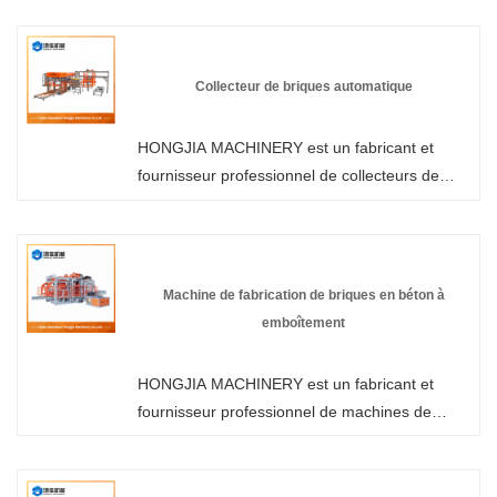
ciment en Chine. Bienvenue dans la machine
de fabrication de briques automatique sans
palettes en gros ou personnalisée de notre
Collecteur de briques automatique
usine à tout moment. Nous vous fournirons
des prix discount d'usine pour nos produits.
HONGJIA MACHINERY est un fabricant et
HONGJIA MACHINERY est un fabricant et
fournisseur professionnel de collecteurs de
fournisseur de machines pour panneaux
briques automatiques en Chine. Bienvenue
muraux en Chine.
dans la machine de fabrication de briques
automatique sans palettes en gros ou
personnalisée de notre usine à tout moment.
Machine de fabrication de briques en béton à
Nous vous fournirons des prix discount d'usine
emboîtement
pour nos produits. HONGJIA MACHINERY est
un fabricant et fournisseur de machines pour
HONGJIA MACHINERY est un fabricant et
panneaux muraux en Chine.
fournisseur professionnel de machines de
fabrication de briques en béton emboîtables en
Chine. Vous pouvez être assuré d'acheter une
machine à briques emboîtables dans notre